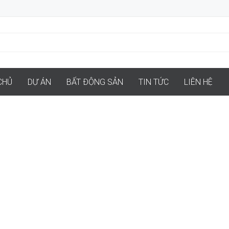
CHỦ
DỰ ÁN
BẤT ĐỘNG SẢN
TIN TỨC
LIÊN HỆ