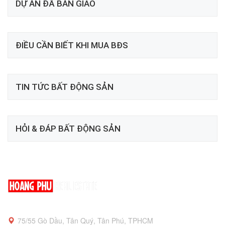
DỰ ÁN ĐÃ BÀN GIAO
ĐIỀU CẦN BIẾT KHI MUA BĐS
TIN TỨC BẤT ĐỘNG SẢN
HỎI & ĐÁP BẤT ĐỘNG SẢN
75/55 Gò Dầu, Tân Quý, Tân Phú, TPHCM