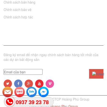
Chính sách bán hàng
Chính sách bảo vệ
Chính sách hợp tác
Đăng ký nhận tin
Đăng ký email để nhận ngay chính sách bán hàng tốt nhất của
các dự án bất động sản
© Bản quyền thuộc về CTCP Hoàng Phú Group
0937 39 23 78
Cung cấp bởi
Hoang Phu Group