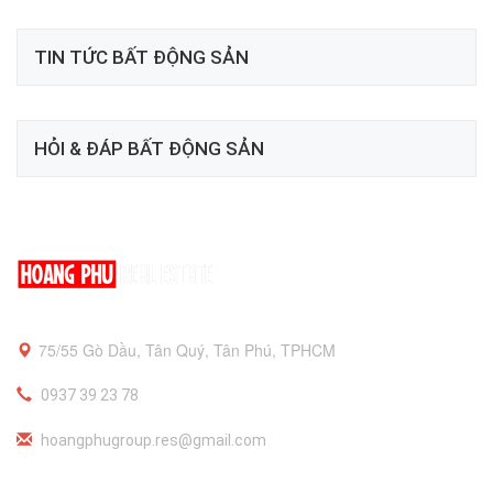
TIN TỨC BẤT ĐỘNG SẢN
HỎI & ĐÁP BẤT ĐỘNG SẢN
75/55 Gò Dầu, Tân Quý, Tân Phú, TPHCM
0937 39 23 78
hoangphugroup.res@gmail.com