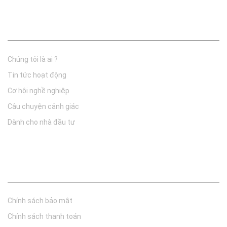
Thông tin công ty
Chúng tôi là ai ?
Tin tức hoạt động
Cơ hội nghề nghiệp
Câu chuyện cảnh giác
Dành cho nhà đầu tư
Chính sách
Chính sách bảo mật
Chính sách thanh toán