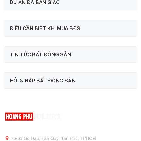
DỰ ÁN ĐÃ BÀN GIAO
ĐIỀU CẦN BIẾT KHI MUA BĐS
TIN TỨC BẤT ĐỘNG SẢN
HỎI & ĐÁP BẤT ĐỘNG SẢN
75/55 Gò Dầu, Tân Quý, Tân Phú, TPHCM