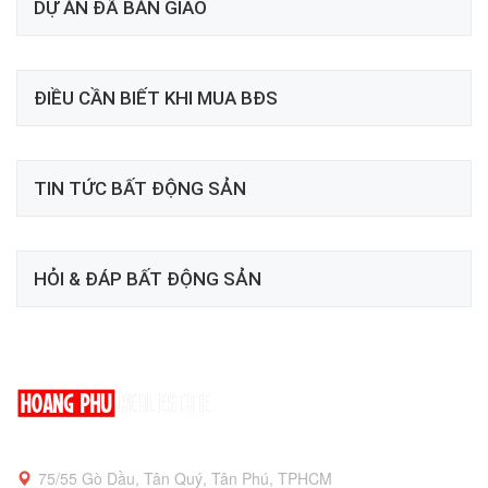
DỰ ÁN ĐÃ BÀN GIAO
ĐIỀU CẦN BIẾT KHI MUA BĐS
TIN TỨC BẤT ĐỘNG SẢN
HỎI & ĐÁP BẤT ĐỘNG SẢN
75/55 Gò Dầu, Tân Quý, Tân Phú, TPHCM