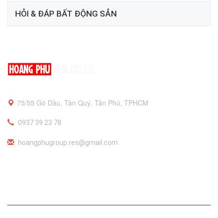
HỎI & ĐÁP BẤT ĐỘNG SẢN
75/55 Gò Dầu, Tân Quý, Tân Phú, TPHCM
0937 39 23 78
hoangphugroup.res@gmail.com
Thông tin công ty