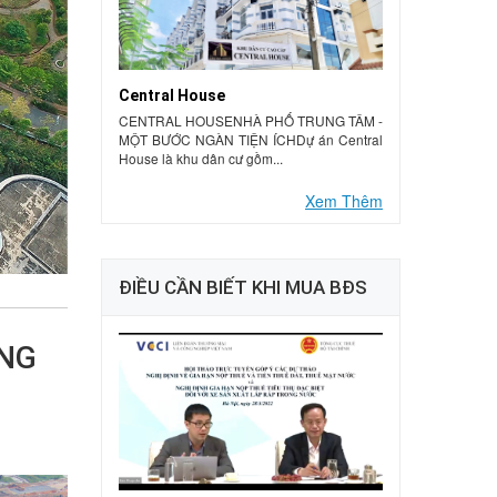
Central House
CENTRAL HOUSENHÀ PHỐ TRUNG TÂM -
MỘT BƯỚC NGÀN TIỆN ÍCHDự án Central
House là khu dân cư gồm...
Xem Thêm
ĐIỀU CẦN BIẾT KHI MUA BĐS
ÁNG