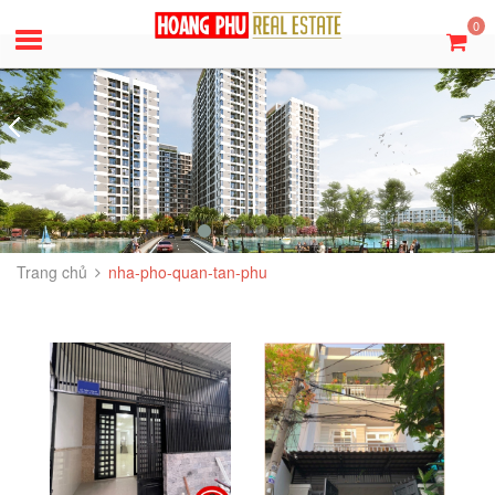
0
Trang chủ
nha-pho-quan-tan-phu