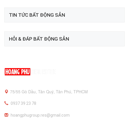
TIN TỨC BẤT ĐỘNG SẢN
HỎI & ĐÁP BẤT ĐỘNG SẢN
75/55 Gò Dầu, Tân Quý, Tân Phú, TPHCM
0937 39 23 78
hoangphugroup.res@gmail.com