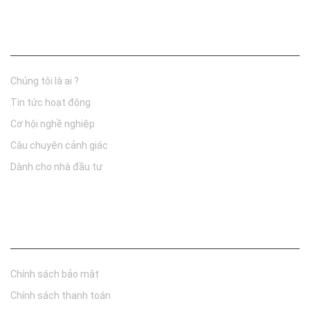
Thông tin công ty
Chúng tôi là ai ?
Tin tức hoạt động
Cơ hội nghề nghiệp
Câu chuyện cảnh giác
Dành cho nhà đầu tư
Chính sách
Chính sách bảo mật
Chính sách thanh toán